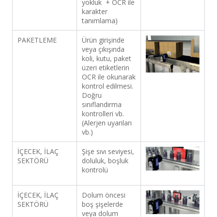
yokluk + OCR ile
karakter
tanımlama)
PAKETLEME
Ürün girişinde
veya çıkışında
koli, kutu, paket
üzeri etiketlerin
OCR ile okunarak
kontrol edilmesi.
Doğru
sınıflandırma
kontrolleri vb.
(Alerjen uyarıları
vb.)
İÇECEK, İLAÇ
Şişe sıvı seviyesi,
SEKTÖRÜ
doluluk, boşluk
kontrolü
İÇECEK, İLAÇ
Dolum öncesi
SEKTÖRÜ
boş şişelerde
veya dolum