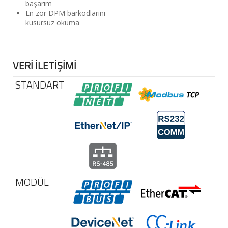
başarım
En zor DPM barkodlarını
kusursuz okuma
VERİ İLETİŞİMİ
STANDART
MODÜL