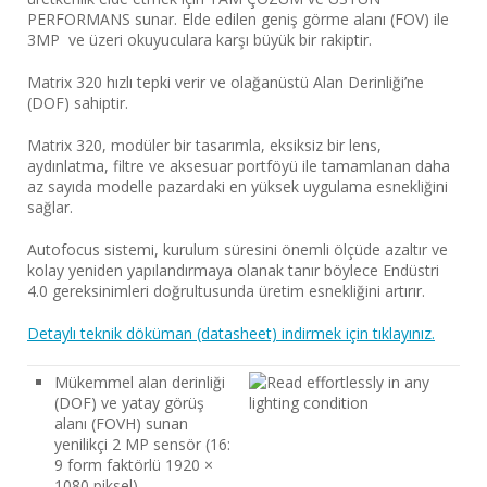
PERFORMANS sunar. Elde edilen geniş görme alanı (FOV) ile
3MP ve üzeri okuyuculara karşı büyük bir rakiptir.
Matrix 320 hızlı tepki verir ve olağanüstü Alan Derinliği’ne
(DOF) sahiptir.
Matrix 320, modüler bir tasarımla, eksiksiz bir lens,
aydınlatma, filtre ve aksesuar portföyü ile tamamlanan daha
az sayıda modelle pazardaki en yüksek uygulama esnekliğini
sağlar.
Autofocus sistemi, kurulum süresini önemli ölçüde azaltır ve
kolay yeniden yapılandırmaya olanak tanır böylece Endüstri
4.0 gereksinimleri doğrultusunda üretim esnekliğini artırır.
Detaylı teknik döküman (datasheet) indirmek için tıklayınız.
Mükemmel alan derinliği
(DOF) ve yatay görüş
alanı (FOVH) sunan
yenilikçi 2 MP sensör (16:
9 form faktörlü 1920 ×
1080 piksel)