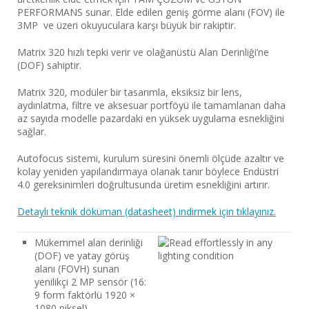
PERFORMANS sunar. Elde edilen geniş görme alanı (FOV) ile
3MP ve üzeri okuyuculara karşı büyük bir rakiptir.
Matrix 320 hızlı tepki verir ve olağanüstü Alan Derinliği’ne
(DOF) sahiptir.
Matrix 320, modüler bir tasarımla, eksiksiz bir lens,
aydınlatma, filtre ve aksesuar portföyü ile tamamlanan daha
az sayıda modelle pazardaki en yüksek uygulama esnekliğini
sağlar.
Autofocus sistemi, kurulum süresini önemli ölçüde azaltır ve
kolay yeniden yapılandırmaya olanak tanır böylece Endüstri
4.0 gereksinimleri doğrultusunda üretim esnekliğini artırır.
Detaylı teknik döküman (datasheet) indirmek için tıklayınız.
Mükemmel alan derinliği
(DOF) ve yatay görüş
alanı (FOVH) sunan
yenilikçi 2 MP sensör (16:
9 form faktörlü 1920 ×
1080 piksel)