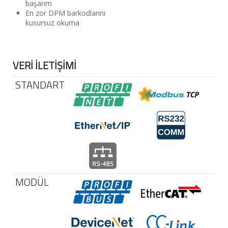
başarım
En zor DPM barkodlarını
kusursuz okuma
VERİ İLETİŞİMİ
STANDART
MODÜL