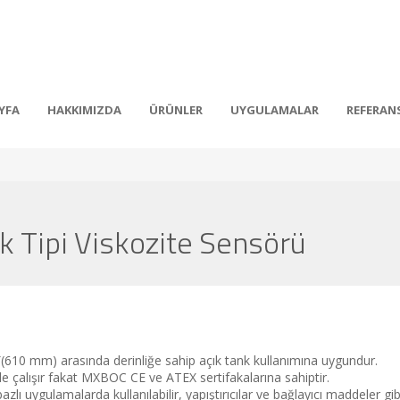
YFA
HAKKIMIZDA
ÜRÜNLER
UYGULAMALAR
REFERAN
Tipi Viskozite Sensörü
(610 mm) arasında derinliğe sahip açık tank kullanımına uygundur.
e çalışır fakat MXBOC CE ve ATEX sertifakalarına sahiptir.
azlı uygulamalarda kullanılabilir, yapıştırıcılar ve bağlayıcı maddeler gib