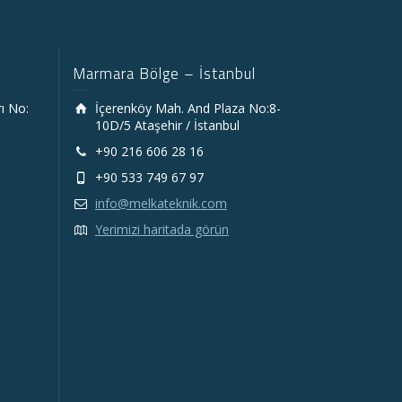
Marmara Bölge – İstanbul
rı No:
İçerenköy Mah. And Plaza No:8-
10D/5 Ataşehir / İstanbul
+90 216 606 28 16
+90 533 749 67 97
info@melkateknik.com
Yerimizi haritada görün