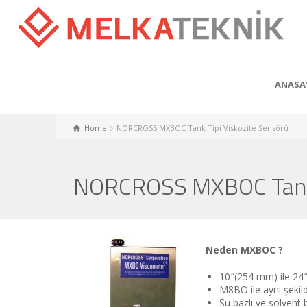
ANASA
Home
NORCROSS MXBOC Tank Tipi Viskozite Sensörü
NORCROSS MXBOC Tank 
Neden MXBOC ?
10″(254 mm) ile 24″
M8BO ile aynı şekild
Su bazlı ve solvent b