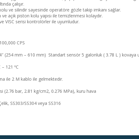
ında çalışır.
kolu ve silindir sayesinde operatöre gözle takip imkanı sağlar.
lan ve açık piston kolu yapısı ile temizlenmesi kolaydır.
VISC serisi kontrolörler ile uyumludur.
 – 100,000 CPS
 24″ (254 mm – 610 mm) Standart sensör 5 galonluk ( 3.78 L ) kovaya
C – 121 ºC
rma ile 2 M kablo ile gelmektedir.
i (2.76 bar, 2.81 kg/cm2, 0.276 MPa), kuru hava
 Çelik, SS303/SS304 veya SS316