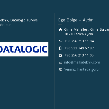
Ege Bölge – Aydın
eknik, Datalogic Türkiye
törüdür.
Girne Mahallesi, Girne Bulva
30 / 8 Efeler/Aydın
+90 256 213 11 04
+90 533 749 67 97
+90 256 213 11 05
info@melkateknik.com
Yerimizi haritada görün