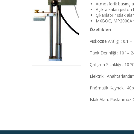
Atmosferik basınç alt
Açıkta kalan piston 
Çıkarılabilir ıslak a
MXBOC, MP2000A ve 
Özellikleri
Viskozite Aralığı : 0.1
Tank Derinliği : 10″ –
Çalışma Sıcaklığı : 10 º
Elektrik : Anahtarlandı
Pnömatik Kaynak : 40ps
Islak Alan: Paslanmaz